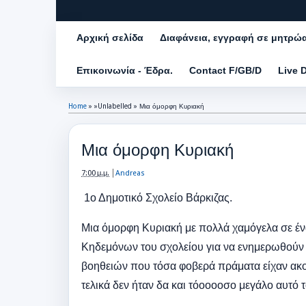
Αρχική σελίδα
Διαφάνεια, εγγραφή σε μητρώ
Επικοινωνία - Έδρα.
Contact F/GB/D
Live 
Home
» »Unlabelled »
Μια όμορφη Κυριακή
Μια όμορφη Κυριακή
7:00 μ.μ.
Andreas
1ο Δημοτικό Σχολείο Βάρκιζας.
Μια όμορφη Κυριακή με πολλά χαμόγελα σε έν
Κηδεμόνων του σχολείου για να ενημερωθούν α
βοηθειών που τόσα φοβερά πράματα είχαν ακούσ
τελικά δεν ήταν δα και τόοοοοσο μεγάλο αυτό το