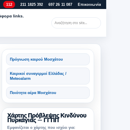
112
211 1825 392
697 26 11 087
Επικοινωνία
άφορα links.
Πρόγνωση καιρού Μοσχάτου
Καιρικοί συναγερμοί Ελλάδας /
Meteoalarm
Ποιότητα αέρα Μοσχάτου
Χάρτης Πρόβλεψης Κινδύνου
Πυρκαγιάς — ΓΓΠΠ
Εμφανίζεται ο χάρτης που ισχύει για: