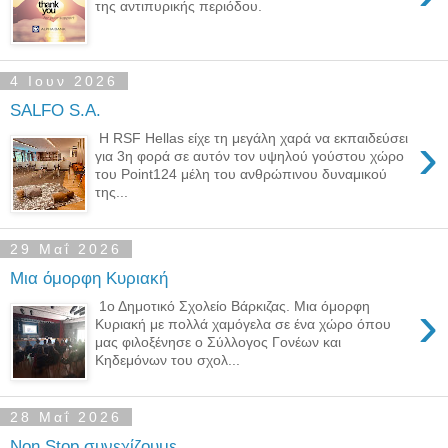
της αντιπυρικής περιόδου.
4 Ιουν 2026
SALFO S.A.
›
Η RSF Hellas είχε τη μεγάλη χαρά να εκπαιδεύσει
για 3η φορά σε αυτόν τον υψηλού γούστου χώρο
του Point124 μέλη του ανθρώπινου δυναμικού
της...
29 Μαΐ 2026
Μια όμορφη Κυριακή
›
1ο Δημοτικό Σχολείο Βάρκιζας. Μια όμορφη
Κυριακή με πολλά χαμόγελα σε ένα χώρο όπου
μας φιλοξένησε ο Σύλλογος Γονέων και
Κηδεμόνων του σχολ...
28 Μαΐ 2026
Non Stop συνεχίζουμε.