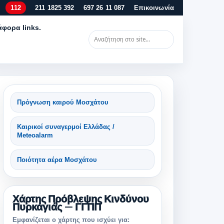
112
211 1825 392
697 26 11 087
Επικοινωνία
άφορα links.
Πρόγνωση καιρού Μοσχάτου
Καιρικοί συναγερμοί Ελλάδας /
Meteoalarm
Ποιότητα αέρα Μοσχάτου
Χάρτης Πρόβλεψης Κινδύνου
Πυρκαγιάς — ΓΓΠΠ
Εμφανίζεται ο χάρτης που ισχύει για: