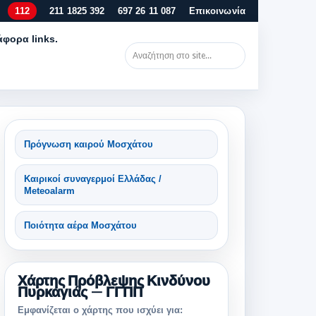
112
211 1825 392
697 26 11 087
Επικοινωνία
άφορα links.
Πρόγνωση καιρού Μοσχάτου
Καιρικοί συναγερμοί Ελλάδας /
Meteoalarm
Ποιότητα αέρα Μοσχάτου
Χάρτης Πρόβλεψης Κινδύνου
Πυρκαγιάς — ΓΓΠΠ
Εμφανίζεται ο χάρτης που ισχύει για: