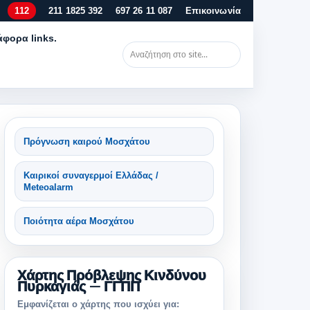
112
211 1825 392
697 26 11 087
Επικοινωνία
άφορα links.
Πρόγνωση καιρού Μοσχάτου
Καιρικοί συναγερμοί Ελλάδας /
Meteoalarm
Ποιότητα αέρα Μοσχάτου
Χάρτης Πρόβλεψης Κινδύνου
Πυρκαγιάς — ΓΓΠΠ
Εμφανίζεται ο χάρτης που ισχύει για: