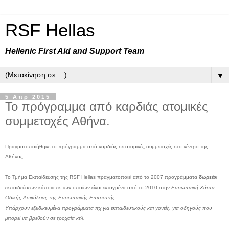
RSF Hellas
Hellenic First Aid and Support Team
▼
5 Απρ 2015
Το πρόγραμμα από καρδιάς ατομικές
συμμετοχές Αθήνα.
Πραγματοποιήθηκε το πρόγραμμα από καρδιάς σε ατομικές συμμετοχές στο κέντρο της
Αθήνας.
Το Τμήμα Εκπαίδευσης της RSF Hellas πραγματοποιεί από το 2007 προγράμματα
δωρεάν
εκπαιδεύσεων κάποια εκ των οποίων είναι ενταγμένα από το 2010 στην
Ευρωπαϊκή Χάρτα
Οδικής Ασφάλειας της Ευρωπαϊκής Επιτροπής.
Υπάρχουν εξειδικευμένα προγράμματα πχ για εκπαιδευτικούς και γονείς,
για οδηγούς που
μπορεί να βρεθούν σε τροχαία κτλ,