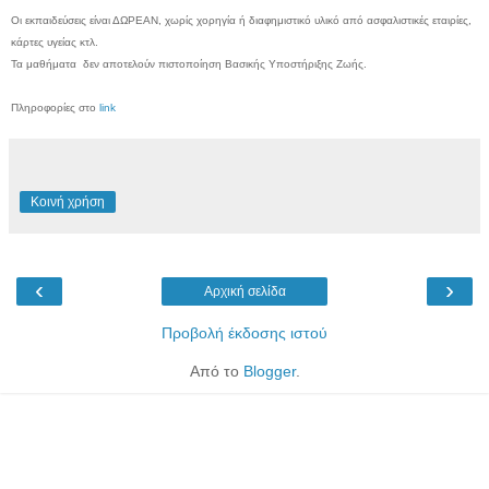
Οι εκπαιδεύσεις είναι ΔΩΡΕΑΝ, χωρίς χορηγία ή διαφημιστικό υλικό από ασφαλιστικές εταιρίες,
κάρτες υγείας κτλ.
Τα μαθήματα δεν αποτελούν πιστοποίηση Βασικής Υποστήριξης Ζωής.
Πληροφορίες στο
link
Κοινή χρήση
‹
›
Αρχική σελίδα
Προβολή έκδοσης ιστού
Από το
Blogger
.