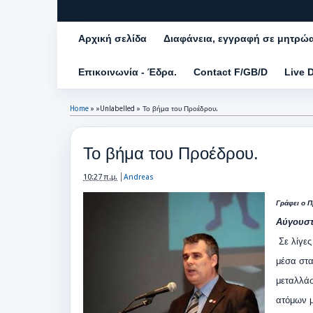
Αρχική σελίδα
Διαφάνεια, εγγραφή σε μητρώ
Επικοινωνία - Έδρα.
Contact F/GB/D
Live 
Home
» »Unlabelled »
Το βήμα του Προέδρου.
Το βήμα του Προέδρου.
10:27 π.μ.
Andreas
Γράφει ο Π
Αύγουστ
Σε λίγες
μέσα στα
μεταλλάσ
ατόμων μ