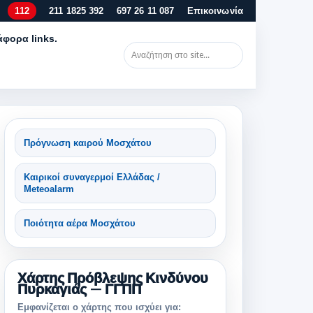
112
211 1825 392
697 26 11 087
Επικοινωνία
άφορα links.
Πρόγνωση καιρού Μοσχάτου
Καιρικοί συναγερμοί Ελλάδας /
Meteoalarm
Ποιότητα αέρα Μοσχάτου
Χάρτης Πρόβλεψης Κινδύνου
Πυρκαγιάς — ΓΓΠΠ
Εμφανίζεται ο χάρτης που ισχύει για: