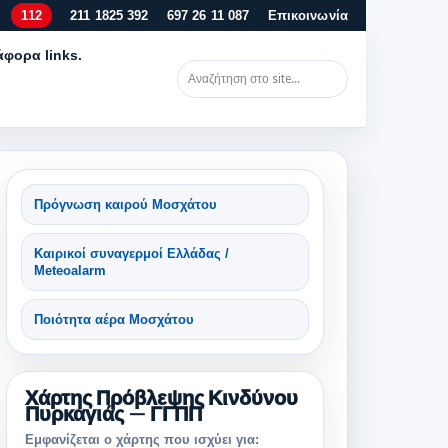
112
211 1825 392
697 26 11 087
Επικοινωνία
άφορα links.
Πρόγνωση καιρού Μοσχάτου
Καιρικοί συναγερμοί Ελλάδας /
Meteoalarm
Ποιότητα αέρα Μοσχάτου
Χάρτης Πρόβλεψης Κινδύνου
Πυρκαγιάς — ΓΓΠΠ
Εμφανίζεται ο χάρτης που ισχύει για: